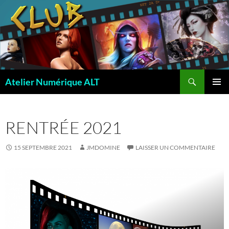
Recherche
Atelier Numérique ALT
ALLER
MENU
AU
PRINCI
CONTENU
RENTRÉE 2021
15 SEPTEMBRE 2021
JMDOMINE
LAISSER UN COMMENTAIRE