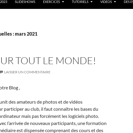
-2023
SLIDESHOWS
EXERCICES
TUTORIELS
VIDEOS
DES E
elles : mars 2021
UR TOUT LE MONDE!
LAISSER UN COMMENTAIRE
tre Blog ,
unit des amateurs de photos et de vidéos
 participer au club, il faut connaître les bases du
rdinateur mais pas forcément les logiciels photo.
ec l’arrivée de nouveaux participants, une formation
médiaire est dispensée comprenant des cours et des