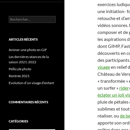
exercices ludiq
une initiation- 
retouche et d’a
Rechercher :
vidéos sonores. 
composer et de 
les aspirations d
ARTICLES RÉCENTS
dont GIMP, Fas
Animer une photo en GIF
découverts en c
Les dernières séances de la
des participants
saison 2021-2022
visage
en relief 
Pellicule photo
Château de Versai
Rentrée 2021
« transformée » 
Evolution d’un visage d’enfant
un surfer «
rider
éclater un joli v
pluie de pétales 
COMMENTAIRES RÉCENTS
sublimes et tout
réaliser, ou
de b
CATÉGORIES
apporte son ordi
prêter dans nos d