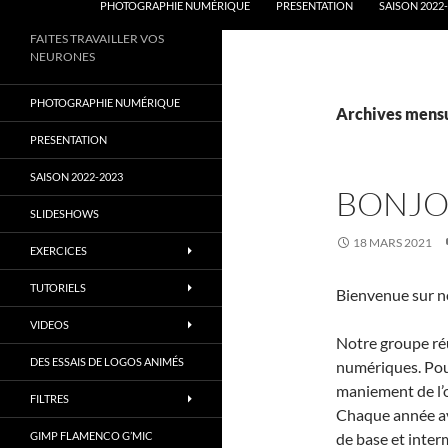
PHOTOGRAPHIE NUMÉRIQUE
PRESENTATION
SAISON 2022
FAITES TRAVAILLER VOS
NEURONES
PHOTOGRAPHIE NUMÉRIQUE
Archives mensu
PRESENTATION
SAISON 2022-2023
BONJO
SLIDESHOWS
18 MARS 2021
EXERCICES
TUTORIELS
Bienvenue sur no
VIDEOS
Notre groupe ré
DES ESSAIS DE LOGOS ANIMÉS
numériques. Pour
maniement de l’o
FILTRES
Chaque année av
GIMP FLAMENCO G’MIC
de base et inter