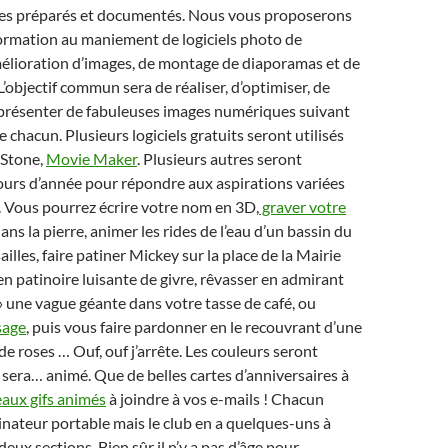
ues préparés et documentés. Nous vous proposerons
formation au maniement de logiciels photo de
mélioration d’images, de montage de diaporamas et de
L’objectif commun sera de réaliser, d’optimiser, de
présenter de fabuleuses images numériques suivant
e chacun. Plusieurs logiciels gratuits seront utilisés
tStone,
Movie Maker
. Plusieurs autres seront
ours d’année pour répondre aux aspirations variées
. Vous pourrez écrire votre nom en 3D,
graver votre
dans la pierre, animer les rides de l’eau d’un bassin du
lles, faire patiner Mickey sur la place de la Mairie
en patinoire luisante de givre, rêvasser en admirant
» une vague géante dans votre tasse de café, ou
isage
, puis vous faire pardonner en le recouvrant d’une
de roses … Ouf, ouf j’arrête. Les couleurs seront
 sera… animé. Que de belles cartes d’anniversaires à
eaux gifs animés
à joindre à vos e-mails ! Chacun
nateur portable mais le club en a quelques-uns à
eux sections. Bien sûr il n’y a pas d’âge pour