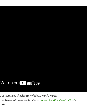
s et montages simples sur Windows Movie Maker .
é par l’Association Tournefeuillaise
Happy Days Rock’n’roll Fifties’
en
irie .