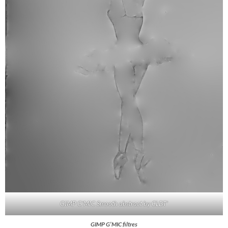
GIMP G’MIC Smooth abstract by CLDT’
GIMP G’MIC filtres