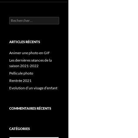
Rechercher :
ARTICLES RÉCENTS
Animer une photo en GIF
Les dernières séances de la
saison 2021-2022
Pellicule photo
Rentrée 2021
Evolution d’un visage d’enfant
COMMENTAIRES RÉCENTS
CATÉGORIES