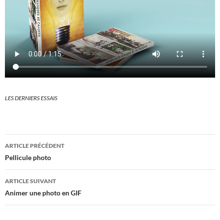
LES DERNIERS ESSAIS
Navigation
ARTICLE PRÉCÉDENT
des
Pellicule photo
articles
ARTICLE SUIVANT
Animer une photo en GIF