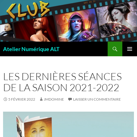
Recherche
Atelier Numérique ALT
ALLER
MENU
AU
PRINCI
CONTENU
LES DERNIÈRES SÉANCES
DE LA SAISON 2021-2022
5 FÉVRIER 2022
JMDOMINE
LAISSER UN COMMENTAIRE